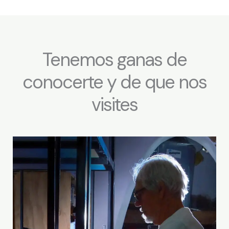
g
o
o
o
o
k
g
l
Tenemos ganas de
e
-
conocerte y de que nos
r
e
v
visites
i
e
w