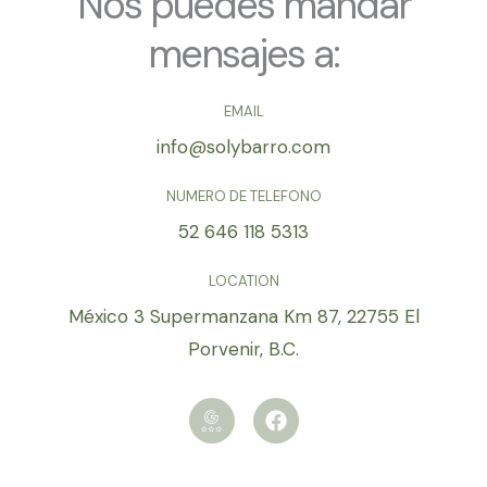
Nos puedes mandar
mensajes a:
EMAIL
info@solybarro.com
NUMERO DE TELEFONO
52 646 118 5313
LOCATION
México 3 Supermanzana Km 87, 22755 El
Porvenir, B.C.
I
F
c
a
o
c
n
e
-
b